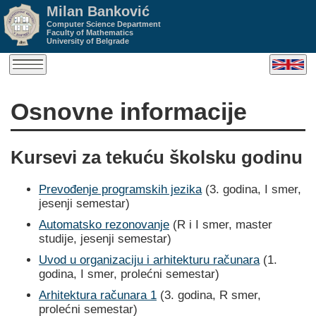
Milan Banković
Computer Science Department
Faculty of Mathematics
University of Belgrade
Osnovne informacije
Kursevi za tekuću školsku godinu
Prevođenje programskih jezika
(3. godina, I smer,
jesenji semestar)
Automatsko rezonovanje
(R i I smer, master
studije, jesenji semestar)
Uvod u organizaciju i arhitekturu računara
(1.
godina, I smer, prolećni semestar)
Arhitektura računara 1
(3. godina, R smer,
prolećni semestar)