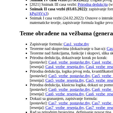
[2021] Snimak III casa vezbi:
Prirodna dedukcija
(w
Snimak II casa vezbi (03.03.2022)
: zapisivanje for
kPqJAVx3
)
Snimak I casa vezbi (24.02.2022): Osnove o interak
matematicke teorije, zapisivanje formula logike prv
Teme obrađene na vežbama (generac
Zapisivanje formula:
Cas1_vezbe.thy
Teoreme nad skupovima (dokazivanje u Isar-u):
Cas
Teoreme nad funkcijama, funkcije i skupovi, slika sk
Prirodna dedukcija, dokazivanje korak po korak:
[postavke]:
Cas4_vezbe_postavke.thy
,
Cas4_vezbe_
[resenja]:
Cas4_vezbe_resenja.thy
,
Cas4_vezbe_rese
Prirodna dedukcija, logika prvog reda, kvantifikatori
[postavke]:
Cas5_vezbe_postavke.thy
,
Cas5_vezbe_
[resenja]:
Cas5_vezbe_resenja.thy
,
Cas5_vezbe_rese
Prirodna dedukcija, klasicna logika, dokazi uz pomo
[postavke]:
Cas6_vezbe_postavke.thy
,
Cas6_vezbe_
[resenja]:
Cas6_vezbe_resenja.thy
,
Cas6_vezbe_rese
Dokazi sa grananjem, zapisivanje formula:
[postavke]:
Cas7_vezbe_postavke.thy
,
Cas7_vezbe_
[resenja]:
Cas7_vezbe_resenja.thy
,
Cas7_vezbe_rese
Rad sa prirodnim brojevima, definisanje novog tipa, 