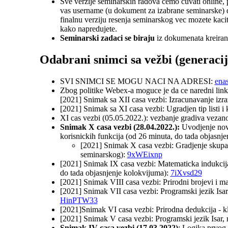
Sve verzije seminarskih radova cemo cuvati online, pr
vas username (u dokument za izabrane seminarske) d
finalnu verziju resenja seminarskog vec mozete kacit
kako napredujete.
Seminarski zadaci se biraju
iz dokumenata kreiran
Odabrani snimci sa vežbi (generacij
SVI SNIMCI SE MOGU NACI NA ADRESI:
ena
Zbog politike Webex-a moguce je da ce naredni link
[2021] Snimak sa XII casa vezbi: Izracunavanje izraz
[2021] Snimak sa XI casa vezbi: Ugradjen tip listi i k
XI cas vezbi (05.05.2022.): vezbanje gradiva vezano 
Snimak X casa vezbi (28.04.2022.):
Uvodjenje novi
korisnickih funkcija (od 26 minuta, do tada objasnj
[2021] Snimak X casa vezbi: Gradjenje skupa p
seminarskog):
9xWEixnp
[2021] Snimak IX casa vezbi: Matematicka indukcija 
do tada objasnjenje kolokvijuma):
7iXvsd29
[2021] Snimak VIII casa vezbi: Prirodni brojevi i m
[2021] Snimak VII casa vezbi: Programski jezik Isar -
HinPTW33
[2021]Snimak VI casa vezbi: Prirodna dedukcija - kl
[2021] Snimak V casa vezbi: Programski jezik Isar,
Snimak IV casa vezbi (17.03.2022)
: Logika prvog r