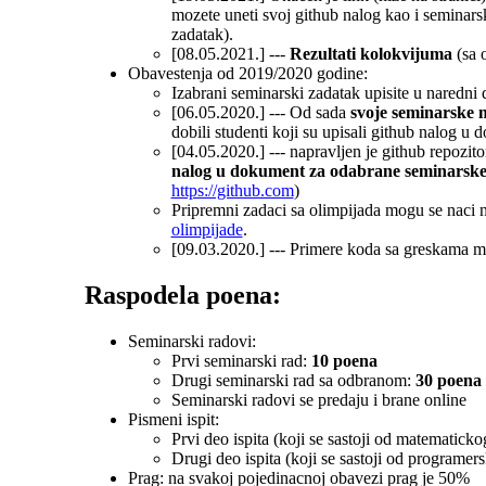
mozete uneti svoj github nalog kao i seminarsk
zadatak).
[08.05.2021.] ---
Rezultati kolokvijuma
(sa 
Obavestenja od 2019/2020 godine:
Izabrani seminarski zadatak upisite u naredn
[06.05.2020.] --- Od sada
svoje seminarske 
dobili studenti koji su upisali github nalog u 
[04.05.2020.] --- napravljen je github repozit
nalog u dokument za odabrane seminarsk
https://github.com
)
Pripremni zadaci sa olimpijada mogu se naci 
olimpijade
.
[09.03.2020.] --- Primere koda sa greskama m
Raspodela poena:
Seminarski radovi:
Prvi seminarski rad:
10 poena
Drugi seminarski rad sa odbranom:
30 poena
Seminarski radovi se predaju i brane online
Pismeni ispit:
Prvi deo ispita (koji se sastoji od matematicko
Drugi deo ispita (koji se sastoji od programer
Prag: na svakoj pojedinacnoj obavezi prag je 50%