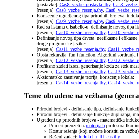
[postavke]:
Cas8_vezbe_postavke.thy
,
Cas8_vezbe_
[resenja]:
Cas8_vezbe_resenja.thy
,
Cas8_vezbe_rese
Koriscenje ugradjenog tipa prirodnih brojeva, indukc
[resenja]:
Cas9_vezbe_resenja.thy
,
Cas9_vezbe_rese
Rad sa listama u isabelle-u, definisanje novog tipa lis
[resenja]:
Cas10_vezbe_resenja.thy
,
Cas10_vezbe_re
Definisanje novog tipa drveta, neefikasne i efikasn
druge programske jezike:
[resenja]:
Cas11_vezbe_resenja.thy
,
Cas11_vezbe_re
Opsta rekurzija, fun i function. Algoritmi sortiranja 
[resenja]:
Cas12_vezbe_resenja.thy
,
Cas12_vezbe_re
Prefiksno zadati izraz, generisanje koda za stek masi
[resenja]:
Cas13_vezbe_resenja.thy
,
Cas13_vezbe_re
Aksiomatsko zasnivanje teorija, koriscenje lokala:
[resenja]:
Cas14_vezbe_resenja.thy
,
Cas14_vezbe_re
Teme obrađene na vežbama (generac
Prirodni brojevi - definisanje tipa, definisanje funkci
Prirodni brojevi - definisanje funkcije dupliranja, 
Ugrađeni tip prirodnih brojeva - matematička indukc
Primeri preuzeti iz
materijala
profesora Ikodin
Kostur rešenja (koji možete koristiti za vežbu
Rešeni zadaci:
Indukcija_III_cas.thy