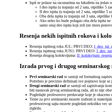
Ispit se polaze na racunarima na fakultetu na jedan o
I deo ispita (u trajanju od 2 sata, otprilike 5 z
II deo ispita (u trajanju od 2 sata, otprilike 5 
Oba dela ispita (u trajanju od 3 sata, otprilike
Ako neko ko bude polagao oba dela ispita ne 
samo onaj deo ispita koji zeli (ne mora ponovo
Resenja nekih ispitnih rokova i kol
Resenja ispitnog roka JUL: PRVI DEO:
I_deo_jul_r
Resenja ispitnog roka JUN1: PRVI DEO:
I_deo_jun
Resenja drugog kolokvijuma:
II_kolokvijum_resenja
Izrada prvog i drugog seminarskog 
Prvi seminarski rad
se sastoji od formalnog zapisiv
Potrebno je precizno definisati sve pojmove koje se 
Drugi seminarski rad
se sastoji od zapisivanja ko
biti nastavak prvog seminarskog rada, ali to nije ob
Pogledajte profesorovo predavanje koje je okaceno 
Teme za prvi seminarski mozete izabrati iz materijal
profesorovog sajta mozete pogledati nekoliko vec ura
izgleda.