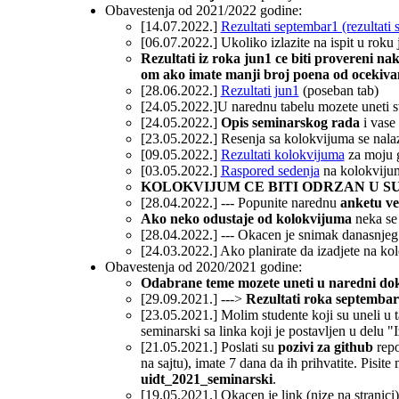
Obavestenja od 2021/2022 godine:
[14.07.2022.]
Rezultati septembar1 (rezultati 
[06.07.2022.] Ukoliko izlazite na ispit u rok
Rezultati iz roka jun1 ce biti provereni n
om ako imate manji broj poena od ocekiv
[28.06.2022.]
Rezultati jun1
(poseban tab)
[24.05.2022.]U narednu tabelu mozete uneti 
[24.05.2022.]
Opis seminarskog rada
i vase
[23.05.2022.] Resenja sa kolokvijuma se nal
[09.05.2022.]
Rezultati kolokvijuma
za moju g
[03.05.2022.]
Raspored sedenja
na kolokvijumu
KOLOKVIJUM CE BITI ODRZAN U SUBO
[28.04.2022.] --- Popunite narednu
anketu ve
Ako neko odustaje od kolokvijuma
neka se 
[28.04.2022.] --- Okacen je snimak danasnjeg
[24.03.2022.] Ako planirate da izadjete na kol
Obavestenja od 2020/2021 godine:
Odabrane teme mozete uneti u naredni do
[29.09.2021.] --->
Rezultati roka septembar
[23.05.2021.] Molim studente koji su uneli u 
seminarski sa linka koji je postavljen u delu
[21.05.2021.] Poslati su
pozivi za github
repo
na sajtu), imate 7 dana da ih prihvatite. Pisit
uidt_2021_seminarski
.
[19.05.2021.] Okacen je link (nize na stranici