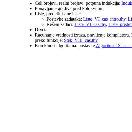
Celi brojevi, realni brojevi, potpuna indukcija:
Induk
Ponavljanje gradiva pred kolokvijum
Liste, predefinisane liste:
Postavke zadataka:
Liste_VI_cas_intro.thy
,
Li
Rešeni zadaci:
Liste_VI_cas.thy
,
Liste_prede
Drveta
Racunanje vrednosti izraza, pravljenje kompilatora. 
preko funkcije:
Stek_VIII_cas.thy
Korektnost algoritama: postavke
Algoritmi_IX_cas_i