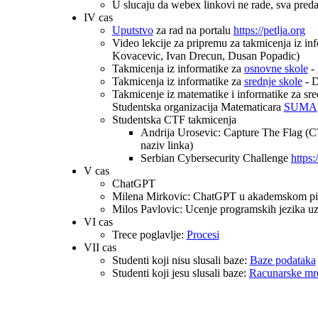
U slucaju da webex linkovi ne rade, sva pred
IV cas
Uputstvo
za rad na portalu
https://petlja.org
Video lekcije za pripremu za takmicenja iz in
Kovacevic, Ivan Drecun, Dusan Popadic)
Takmicenja iz informatike za
osnovne skole
- 
Takmicenja iz informatike za
srednje skole
- D
Takmicenje iz matematike i informatike za sr
Studentska organizacija Matematicara
SUMA
Studentska CTF takmicenja
Andrija Urosevic: Capture The Flag (
naziv linka)
Serbian Cybersecurity Challenge
https:
V cas
ChatGPT
Milena Mirkovic: ChatGPT u akademskom pisa
Milos Pavlovic: Ucenje programskih jezika
VI cas
Trece poglavlje:
Procesi
VII cas
Studenti koji nisu slusali baze:
Baze podataka
Studenti koji jesu slusali baze:
Racunarske mre