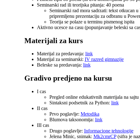
Seminarski rad ili teorijska pitanja: 40 poena
Seminarski rad mora sadrzati: tekst otkucan u
pripremljenu prezentaciju za odbranu u Power
Teorija se polaze u terminu pismenog ispita
Aktivno ucesce na casu (popunjavanje beleski sa ca
Materijali za kurs
Materijal za predavanja:
link
Materijal za seminarski:
IV razred gimnazije
Beleske sa predavanja:
link
Gradivo predjeno na kursu
I cas
Pregled online edukativnih materijala na sajtu
Sintaksni podsetnik za Python:
link
II cas
Prvo poglavlje:
Metodika
Blumova taksonomija:
link
III cas
Drugo poglavlje:
Informacione tehnologije
Jelena Minic, snimak:
Mk2cmrCP
(sifra je na