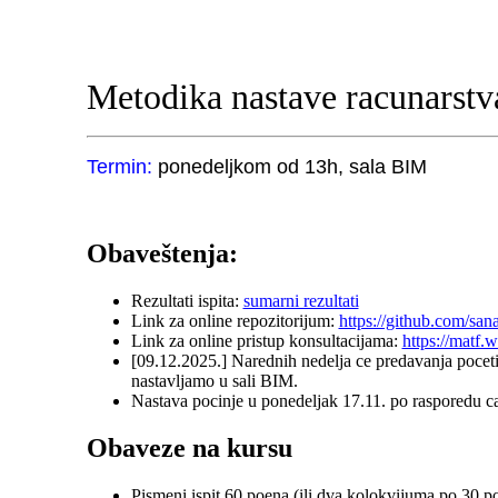
Metodika nastave racunarstva
Termin:
ponedeljkom od 13h, sala BIM
Obaveštenja:
Rezultati ispita:
sumarni rezultati
Link za online repozitorijum:
https://github.com/sa
Link za online pristup konsultacijama:
https://matf
[09.12.2025.] Narednih nedelja ce predavanja poceti
nastavljamo u sali BIM.
Nastava pocinje u ponedeljak 17.11. po rasporedu c
Obaveze na kursu
Pismeni ispit 60 poena (ili dva kolokvijuma po 30 p