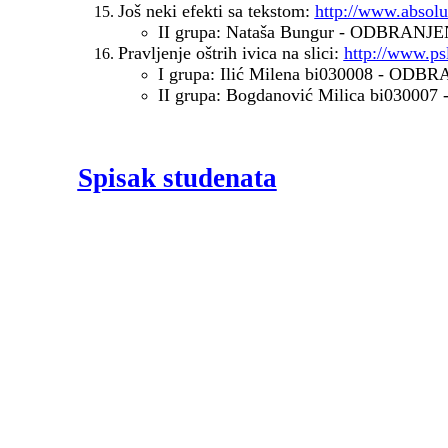
Jo
š
neki efekti sa tekstom:
http://www.absolu
II grupa: Nataša Bungur - ODBRANJ
Pravljenje oštrih ivica na slici:
http://www.ps
I grupa: Ilić Milena bi030008 - OD
II grupa: Bogdanović Milica bi0300
Spisak studenata