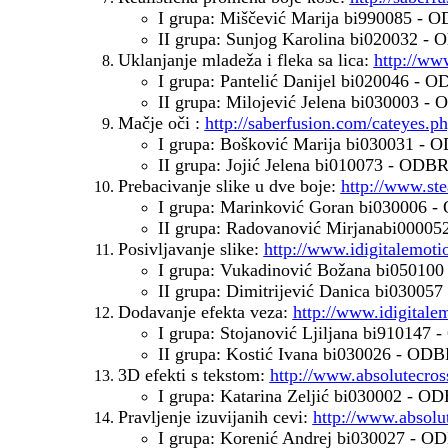
I grupa: Miščević Marija bi990085 
II grupa: Sunjog Karolina bi020032
Uklanjanje mladeža i fleka sa lica:
http://ww
I grupa: Pantelić Danijel bi020046
- O
II grupa: Milojević Jelena bi030003
- 
Mačje oči :
http://saberfusion.com/cateyes.p
I grupa: Bošković Marija bi030031
- O
II grupa: Joji
ć
Jelena
bi010073
- ODB
Prebacivanje slike u dve boje:
http://www.st
I grupa: Marinković Goran bi03000
II grupa: Radovanović Mirjanabi00
Posivljavanje slike:
http://www.idigitalemotio
I grupa: Vukadinović Božana bi050
II grupa: Dimitrijević Danica bi030
Dodavanje efekta veza:
http://www.idigitale
I grupa: Stojanović Ljiljana bi9101
II grupa: Kostić Ivana bi030026 - 
3D efekti s tekstom:
http://www.absolutecross
I grupa: Katarina Zelji
ć bi030002
- OD
Pravljenje izuvijanih cevi:
http://www.absolut
I grupa: Korenić Andrej bi030027 -