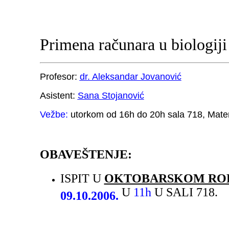
Primena računara u biologiji
Profesor:
dr. Aleksandar Jovanović
Asistent:
Sana Stojanović
Vežbe:
utorkom od 16h do 20h sala 718, Matem
OBAVEŠTENJE:
ISPIT U
OKTOBARSKOM RO
U
11h
U SALI 718.
09.10.2006.