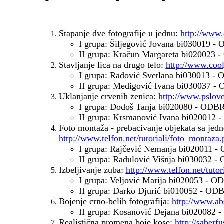
Stapanje dve fotografije u jednu:
http://www.
I grupa: Šiljegović Jovana bi03001
II grupa: Kračun Margareta bi02002
Stavljanje lica na drugo telo:
http://www.cool
I grupa: Radović Svetlana bi030013
- 
II grupa: Medigović Ivana bi030037
- 
Uklanjanje crvenih zenica:
http://www.pslove
I grupa: Dodoš Tanja bi020080 - O
II grupa: Krsmanović Ivana bi02001
Foto montaža - prebacivanje objekata sa jedn
http://www.telfon.net/tutoriali/foto_montaza
I grupa: Rajčević Nemanja bi02001
II grupa: Radulović Višnja bi03003
Izbeljivanje zuba:
http://www.telfon.net/tutor
I grupa: Veljović Marija bi020053 
II grupa: Darko Djurić bi010052 - 
Bojenje crno-belih fotografija:
http://www.abs
II grupa: Kosanović Dejana bi02008
Realistična promena boje kose:
http://saberf