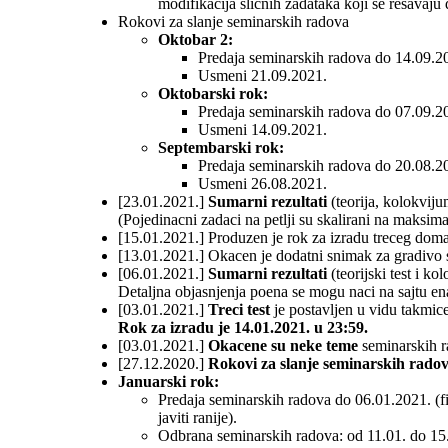
modifikacija slicnih zadataka koji se resavaj
Rokovi za slanje seminarskih radova
Oktobar 2:
Predaja seminarskih radova do 14.09.2
Usmeni 21.09.2021.
Oktobarski rok:
Predaja seminarskih radova do 07.09.2
Usmeni 14.09.2021.
Septembarski rok:
Predaja seminarskih radova do 20.08.2
Usmeni 26.08.2021.
[23.01.2021.]
Sumarni rezultati
(teorija, kolokvij
(Pojedinacni zadaci na petlji su skalirani na maksima
[15.01.2021.] Produzen je rok za izradu treceg dom
[13.01.2021.] Okacen je dodatni snimak za gradivo s
[06.01.2021.]
Sumarni rezultati
(teorijski test i ko
Detaljna objasnjenja poena se mogu naci na sajtu en
[03.01.2021.]
Treci test
je postavljen u vidu takmic
Rok za izradu je 14.01.2021. u 23:59.
[03.01.2021.]
Okacene su neke teme
seminarskih r
[27.12.2020.]
Rokovi za slanje seminarskih radov
Januarski rok:
Predaja seminarskih radova do 06.01.2021. (fi
javiti ranije).
Odbrana seminarskih radova: od 11.01. do 15