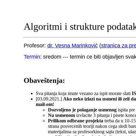
Algoritmi i strukture podata
Profesor:
dr. Vesna Marinković
(
stranica za p
Termin:
sredom --- termin ce biti objavljen sva
Obaveštenja:
Sva pitanja koja imate vezano za ispit morate slati
I
[03.09.2021.]
Ako neko izlazi na usmeni ili zeli 
mail-om!
Dozvoljeno je polaganje usmenog
ispita pre
Na usmenom
izvlacite 3 pitanja i pisete kon
Prilikom odbrane projekta
treba da u 10-15 
strana posvecenih teoriji nakon cega sledi bar
materijalima sa profesorkinog sajta (tekst, ul