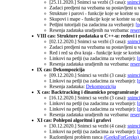
[25.11.2020.] Snimci sa vezbi (3 casa):
snimci
Zadaci predjeni na vezbama su postavljeni u 
Strukture i parovi - funkcije koje se koriste 
Skupovi i mape - funkcije koje se koriste su
Petljini tutorijali (sa zadacima za vezbanje):
[p
Resenja zadataka uradjenih na vezbama:
rese
VIII cas: Strukture podataka u C++-u: redovi i 
[02.12.2020.] Snimci sa vezbi (3 casa):
snimci
Zadaci predjeni na vezbama su postavljeni u 
Red i red sa dva kraja - funkcije koje se kori
Linkovi na petlji (sa zadacima za vezbanje):
[
Resenja zadataka uradjenih na vezbama:
rese
IX cas: Dekompozicija
[09.12.2020.] Snimci sa vezbi (3 casa):
snimci
Linkovi na petlji (sa zadacima za vezbanje):
[
Resenja zadataka:
Dekompozicija
X cas: Backtracking i dinamicko programiranje
[16.12.2020.] Snimci sa vezbi (3 casa):
snimci
Linkovi na petlji (sa zadacima za vezbanje):
[
Linkovi na petlji (sa zadacima za vezbanje):
[
Resenja zadataka uradjenih na vezbama:
rese
XI cas: Pohlepni algoritmi i grafovi
[30.12.2020.] Snimci sa vezbi (4 casa):
snimci
Linkovi na petlji (sa zadacima za vezbanje):
[
Razlomljeni problem ranca
(GeeksForGeeks) on