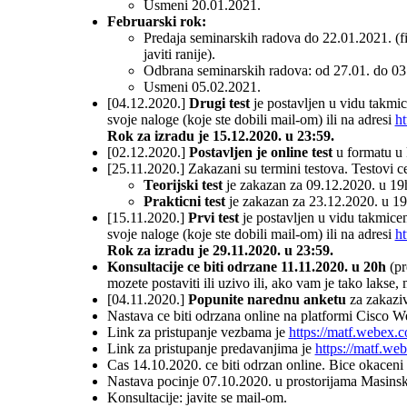
Usmeni 20.01.2021.
Februarski rok:
Predaja seminarskih radova do 22.01.2021. (fi
javiti ranije).
Odbrana seminarskih radova: od 27.01. do 03
Usmeni 05.02.2021.
[04.12.2020.]
Drugi test
je postavljen u vidu takmi
svoje naloge (koje ste dobili mail-om) ili na adresi
ht
Rok za izradu je 15.12.2020. u 23:59.
[02.12.2020.]
Postavljen je online test
u formatu u k
[25.11.2020.] Zakazani su termini testova. Testovi c
Teorijski test
je zakazan za 09.12.2020. u 19
Prakticni test
je zakazan za 23.12.2020. u 19h.
[15.11.2020.]
Prvi test
je postavljen u vidu takmice
svoje naloge (koje ste dobili mail-om) ili na adresi
ht
Rok za izradu je 29.11.2020. u 23:59.
Konsultacije ce biti odrzane 11.11.2020. u 20h
(pr
mozete postaviti ili uzivo ili, ako vam je tako lakse,
[04.11.2020.]
Popunite narednu anketu
za zakaziv
Nastava ce biti odrzana online na platformi Cisco W
Link za pristupanje vezbama je
https://matf.webex.
Link za pristupanje predavanjima je
https://matf.we
Cas 14.10.2020. ce biti odrzan online. Bice okaceni 
Nastava pocinje 07.10.2020. u prostorijama Masinsk
Konsultacije: javite se mail-om.