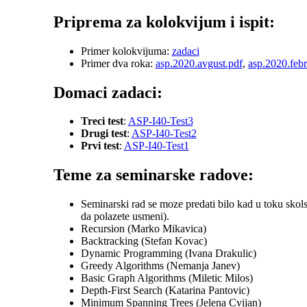
Priprema za kolokvijum i ispit:
Primer kolokvijuma:
zadaci
Primer dva roka:
asp.2020.avgust.pdf
,
asp.2020.febr
Domaci zadaci:
Treci test
:
ASP-I40-Test3
Drugi test
:
ASP-I40-Test2
Prvi test
:
ASP-I40-Test1
Teme za seminarske radove:
Seminarski rad se moze predati bilo kad u toku skols
da polazete usmeni).
Recursion (Marko Mikavica)
Backtracking (Stefan Kovac)
Dynamic Programming (Ivana Drakulic)
Greedy Algorithms (Nemanja Janev)
Basic Graph Algorithms (Miletic Milos)
Depth-First Search (Katarina Pantovic)
Minimum Spanning Trees (Jelena Cvijan)