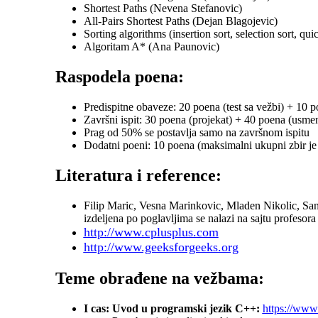
Shortest Paths (Nevena Stefanovic)
All-Pairs Shortest Paths (Dejan Blagojevic)
Sorting algorithms (insertion sort, selection sort, qu
Algoritam A* (Ana Paunovic)
Raspodela poena:
Predispitne obaveze: 20 poena (test sa vežbi) + 10 p
Završni ispit: 30 poena (projekat) + 40 poena (usmeni
Prag od 50% se postavlja samo na završnom ispitu
Dodatni poeni: 10 poena (maksimalni ukupni zbir je 
Literatura i reference:
Filip Maric, Vesna Marinkovic, Mladen Nikolic, San
izdeljena po poglavljima se nalazi na sajtu profesora
http://www.cplusplus.com
http://www.geeksforgeeks.org
Teme obrađene na vežbama:
I cas: Uvod u programski jezik C++:
https://www.