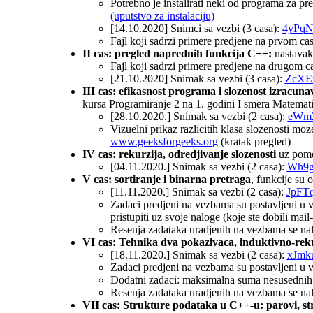
Potrebno je instalirati neki od programa za 
(uputstvo za instalaciju)
[14.10.2020] Snimci sa vezbi (3 casa):
4yPqN
Fajl koji sadrzi primere predjene na prvom ca
II cas: pregled naprednih funkcija C++:
nastavak 
Fajl koji sadrzi primere predjene na drugom c
[21.10.2020] Snimak sa vezbi (3 casa):
ZcXE
III cas: efikasnost programa i slozenost izracuna
kursa Programiranje 2 na 1. godini I smera Matemat
[28.10.2020.] Snimak sa vezbi (2 casa):
eWm
Vizuelni prikaz razlicitih klasa slozenosti mo
www.geeksforgeeks.org
(kratak pregled)
IV cas: rekurzija, odredjivanje slozenosti
uz pomoc
[04.11.2020.] Snimak sa vezbi (2 casa):
Wh9g
V cas: sortiranje i binarna pretraga
, funkcije su
[11.11.2020.] Snimak sa vezbi (2 casa):
JpFT
Zadaci predjeni na vezbama su postavljeni u 
pristupiti uz svoje naloge (koje ste dobili mail
Resenja zadataka uradjenih na vezbama se nala
VI cas: Tehnika dva pokazivaca, induktivno-reku
[18.11.2020.] Snimak sa vezbi (2 casa):
xJmk
Zadaci predjeni na vezbama su postavljeni u 
Dodatni zadaci: maksimalna suma nesusednih 
Resenja zadataka uradjenih na vezbama se nala
VII cas: Strukture podataka u C++-u: parovi, stru