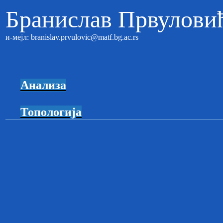
Бранислав Првулови
и-мејл: branislav.prvulovic@matf.bg.ac.rs
Анализа
Топологија