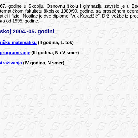
7. godine u Skoplju. Osnovnu školu i gimnaziju završio je u B
tematičkom fakultetu školske 1989/90. godine, sa prosečnom ocenom
ici i fizici. Nosilac je dve diplome "Vuk Karadžić". Drži vežbe iz p
iku
od 1995. godine.
skoj 2004.-05. godini
ričku matematiku
(II godina, 1. tok)
programiranje
(III godina, N i V smer)
traživanja
(IV godina, N smer)