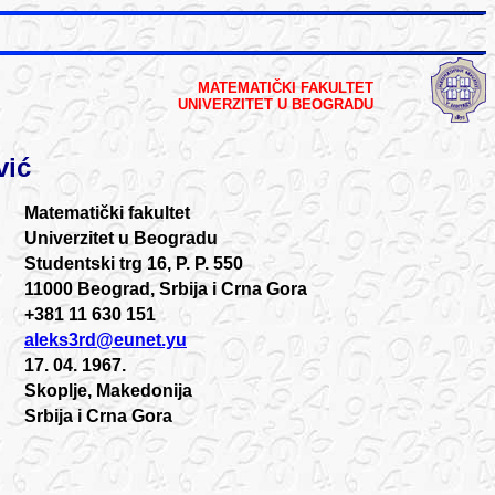
MATEMATIČKI FAKULTET
UNIVERZITET U BEOGRADU
vić
Matematički fakultet
Univerzitet u Beogradu
Studentski trg 16, P. P. 550
11000 Beograd, Srbija i Crna Gora
+381 11 630 151
aleks3rd
@eunet.yu
17. 04. 1967.
Skoplje
,
Makedonija
Srbija i Crna Gora