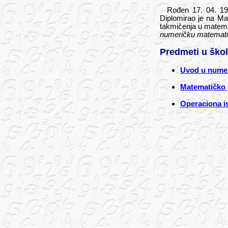
Rođen 17.
04.
196
Diplomirao je na Ma
takmičenja u matemat
numeričku matemat
Predmeti u škol
Uvod u nume
Matematičko 
Operaciona is