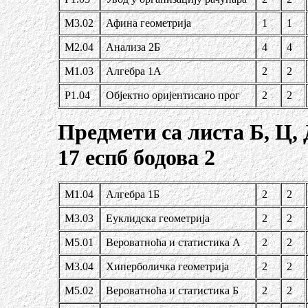
М3.02
Афина геометрија
1
1
М2.04
Анализа 2Б
4
4
М1.03
Алгебра 1А
2
2
Р1.04
Објектно оријентисано прог
2
2
Предмети са листа Б, Ц, 
17 еспб бодова 2
М1.04
Алгебра 1Б
2
2
М3.03
Еуклидска геометрија
2
2
М5.01
Вероватно
ћа и статистика А
2
2
М3.04
Хиперболичка геометрија
2
2
М5.02
Вероватноћа и статистика Б
2
2