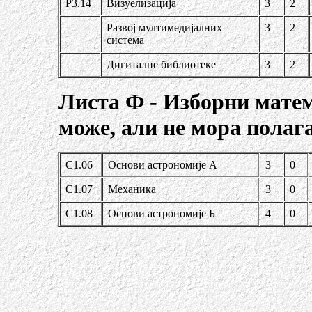
Р3.14
Визуелизација
3
2
Развој мултимедијалних
3
2
система
Дигиталне библиотеке
3
2
Листа Ф - Изборни мате
може, али не мора полаг
С1.06
Основи астрономије А
3
0
С1.07
Механика
3
0
С1.08
Основи астрономије Б
4
0