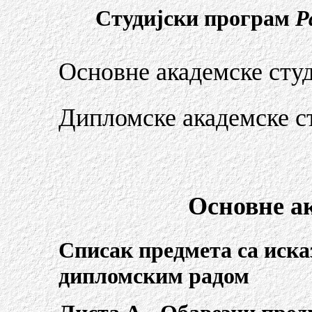
Студијски програм
Р
Основне академске студ
Дипломске академске ст
Основне ак
Списак предмета са иск
дипломским радом