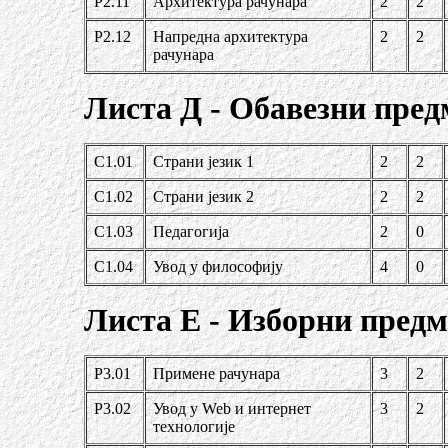
Р2.11
Архитектура рачунара
2
2
Р2.12
Напредна архитектура
2
2
рачунара
Листа Д - Обавезни пре
С1.01
Страни језик 1
2
2
С1.02
Страни језик 2
2
2
С1.03
Педагогија
2
0
С1.04
Увод у философију
4
0
Листа Е - Изборни предме
Р3.01
Примене рачунара
3
2
Р3.02
Увод у Web и интернет
3
2
технологије