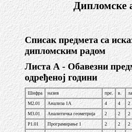
Дипломске а
Списак предмета са иск
дипломским радом
Листа А - Обавезни пред
одређеној години
Шифра
назив
пре.
в.
ла
М2.01
Анализа 1А
4
4
2
М3.01
Аналитичка геометрија
2
2
2
Р1.01
Програмирање 1
2
2
2