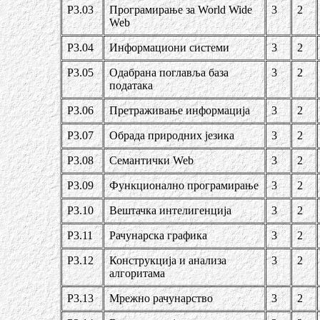
Р3.03
Програмирање за World Wide
3
2
Web
Р3.04
Информациони системи
3
2
Р3.05
Одабрана поглавља база
3
2
података
Р3.06
Претраживање информација
3
2
Р3.07
Обрада природних језика
3
2
Р3.08
Семантички Web
3
2
Р3.09
Функционално програмирање
3
2
Р3.10
Вештачка интелигенција
3
2
Р3.11
Рачунарска графика
3
2
Р3.12
Конструкција и анализа
3
2
алгоритама
Р3.13
Мрежно рачунарство
3
2