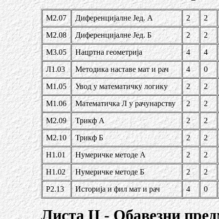
М2.07
Диференцијалне Јед. А
2
2
М2.08
Диференцијалне Јед. Б
2
2
М3.05
Нацртна геометрија
4
4
Л1.03
Методика наставе мат и ра
ч
4
0
М1.05
Увод у математичку логику
2
2
М1.06
Математичка Л у рачунарству
2
2
М2.09
Трикф А
2
2
М2.10
Трикф Б
2
2
Н1.01
Нумеричке методе А
2
2
Н1.02
Нумеричке
методе Б
2
2
Р2.13
Историја и фил мат и рач
4
0
Листа Ц - Обавезни пре