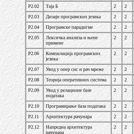
Р2.02
Таја Б
2
2
Р2.03
Дизајн програмских језика
2
2
Р2.04
Програмске парадигме
2
2
Р2.05
Лексичка анализа и њене
2
2
примене
Р2.06
Компилација програмских
2
2
језика
Р2.07
Увод у опер сис и рач мреже
2
2
Р2.08
Теорија оперативних система
2
2
Р2.09
Увод у релационе базе
2
2
података
Р2.10
Програмирање база података
2
2
Р2.11
Архитектура рачунара
2
2
Р2.12
Напредна архитектура
2
2
рачунара