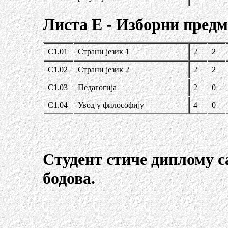
Листа Е - Изборни пред
С1.01
Страни језик 1
2
2
С1.02
Страни језик 2
2
2
С1.03
Педагогија
2
0
С1.04
Увод у философију
4
0
Студент стиче диплому с
бодова.