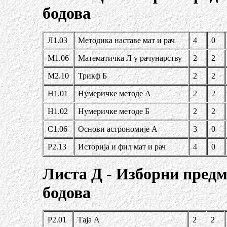
бодова
Л1.03
Методика наставе мат и рач
4
0
М1.06
Математичка Л у рачунарству
2
2
М2.10
Трикф Б
2
2
Н1.01
Нумери
чке методе А
2
2
Н1.02
Нумеричке методе Б
2
2
С1.06
Основи астрономије А
3
0
Р2.13
Историја и фил мат и рач
4
0
Листа Д - Изборни пред
бодова
Р2.01
Таја А
2
2