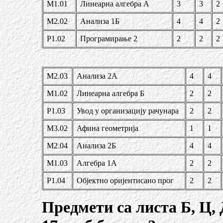
М1.01
Линеарна алгебра А
3
3
2
М2.02
Анализа 1Б
4
4
2
Р1.02
Програмирање 2
2
2
2
М2.03
Анализа 2А
4
4
М1.02
Линеарна алгебра Б
2
2
Р1.03
Увод у организацију рачунара
2
2
М3.02
Афина геометрија
1
1
М2.04
Анализа 2Б
4
4
М1.03
Алгебра 1А
2
2
Р1.04
Објектно оријентисано прог
2
2
Предмети са листа Б, Ц, 