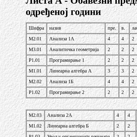
Листа А - Обавезни пред
одређеној г
одини
Шифра
назив
пре.
в.
ла
М2.01
Анализа 1А
4
4
2
М3.01
Аналитичка геометрија
2
2
2
Р1.01
Програмирање 1
2
2
2
М1.01
Линеарна алгебра А
3
3
2
М2.02
Анализа 1Б
4
4
2
Р1.02
Програмирање 2
2
2
2
М2.03
Анализа 2А
4
4
М1.02
Линеарна алгебра Б
2
2
Р1.03
Увод у организацију рачунара
2
2