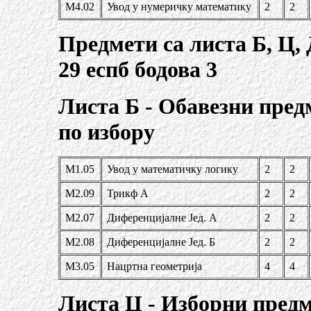
М4.02
Увод у нумеричку математику
2
2
Предмети са листа Б, Ц, 
29 еспб бодова 3
Листа Б - Обавезни пред
по избору
М1.05
Увод у математичку логику
2
2
М2.09
Трикф А
2
2
М2.07
Диференцијалне Јед. А
2
2
М2.08
Диференцијалне Јед. Б
2
2
М3.05
Нацртна геометрија
4
4
Листа Ц - Изборни пред