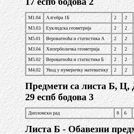
17 еспб бодова 2
М1.04
Алгебра 1Б
2
2
М3.03
Еуклидска геометрија
2
2
М5.01
Вероватноћа и стати
стика А
2
2
М3.04
Хиперболичка геометрија
2
2
М5.02
Вероватноћа и статистика Б
2
2
М4.02
Увод у нумеричку математику
2
2
Предмети са листа Б, Ц, 
29 еспб бодова 3
Дипломски рад
8
6
Листа Б - Обавезни пре