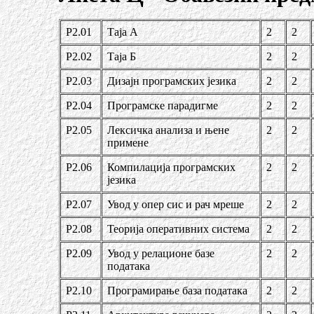
Р2.01
Таја А
2
2
Р2.02
Таја Б
2
2
Р2.03
Дизајн програмских језика
2
2
Р2.04
Програмске парадигме
2
2
Р2.05
Лексичка анализа и њене
2
2
примене
Р2.06
Компилација програмских
2
2
језика
Р2.07
Увод у опер сис и рач мреше
2
2
Р2.08
Теорија оперативних система
2
2
Р2.09
Увод у релационе базе
2
2
података
Р2.10
Програмирање база података
2
2